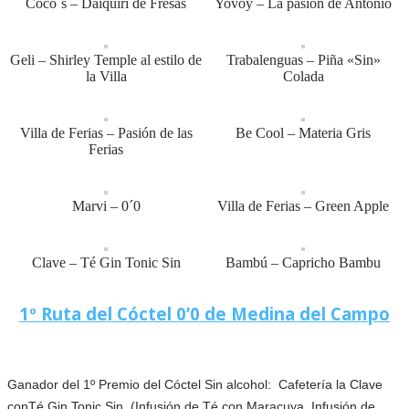
Coco´s – Daiquiri de Fresas
Yovoy – La pasión de Antonio
Geli – Shirley Temple al estilo de
Trabalenguas – Piña «Sin»
la Villa
Colada
Villa de Ferias – Pasión de las
Be Cool – Materia Gris
Ferias
Marvi – 0´0
Villa de Ferias – Green Apple
Clave – Té Gin Tonic Sin
Bambú – Capricho Bambu
1º Ruta del Cóctel 0’0 de Medina del Campo
Ganador del 1º Premio del Cóctel Sin alcohol: Cafetería la Clave
conTé Gin Tonic Sin.
(Infusión de Té con Maracuya, Infusión de