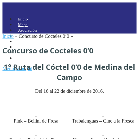
Inicio
Mapa
Asociación
Inicio
»
Concurso de Cocteles 0’0
Asociados
»
Eventos
Galería
Concurso de Cocteles 0’0
Noticias
Contacto
1º Ruta del Cóctel 0’0 de Medina del
Menú principal
Campo
Del 16 al 22 de diciembre de 2016.
Pink – Bellini de Fresa
Trabalenguas – Cine a la Fresca