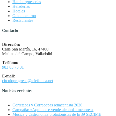
Hamburgueserías
Heladerías
Hoteles
Ocio nocturno
Restaurantes
Contacto
Dirección:
Calle San Martín, 16, 47400
Medina del Campo, Valladolid
Teléfono:
983 83 73 31
E-mail:
circuloprogreso@telefonica.net
Noticias recientes
Corretapas y Correcopas renacentista 2026
Campaña: «Aquí no se vende alcohol a menores»
Música y gastronomía protagonistas de la 39 SECIME