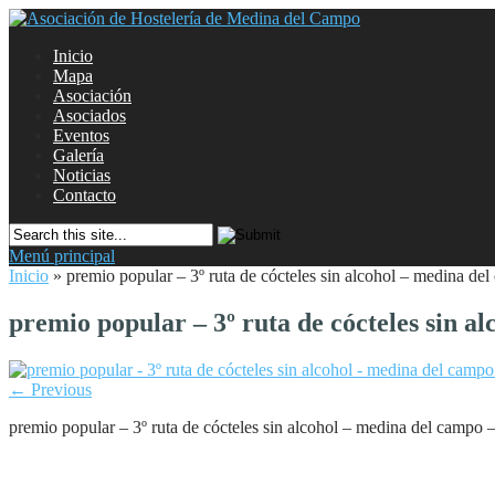
Inicio
Mapa
Asociación
Asociados
Eventos
Galería
Noticias
Contacto
Menú principal
Inicio
»
premio popular – 3º ruta de cócteles sin alcohol – medina de
premio popular – 3º ruta de cócteles sin a
← Previous
premio popular – 3º ruta de cócteles sin alcohol – medina del campo 