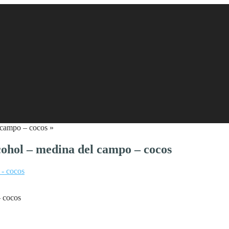
l campo – cocos
»
lcohol – medina del campo – cocos
– cocos