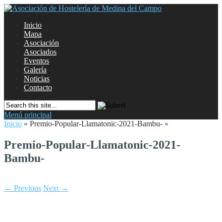
Inicio
Mapa
Asociación
Asociados
Eventos
Galería
Noticias
Contacto
Menú principal
Inicio
»
Premio-Popular-Llamatonic-2021-Bambu-
»
Premio-Popular-Llamatonic-2021-
Bambu-
← Previous
Next →