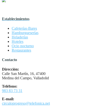
Establecimientos
Cafeterías-Bares
Hamburgueserías
Heladerías
Hoteles
Ocio nocturno
Restaurantes
Contacto
Dirección:
Calle San Martín, 16, 47400
Medina del Campo, Valladolid
Teléfono:
983 83 73 31
E-mail:
circuloprogreso@telefonica.net