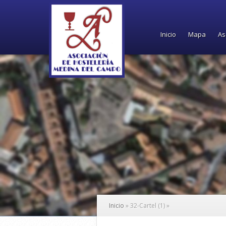
Inicio
Mapa
As
Inicio
»
32-Cartel (1)
»