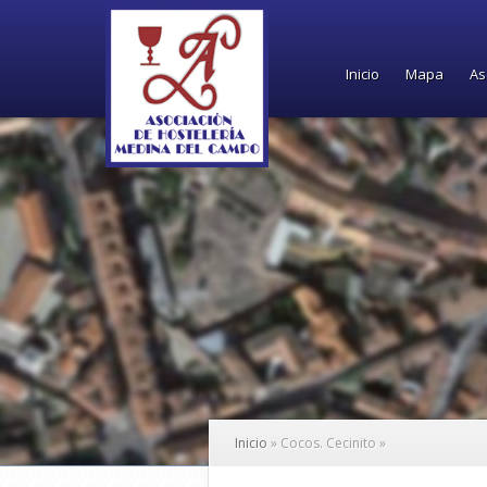
Inicio
Mapa
As
Inicio
»
Cocos. Cecinito
»