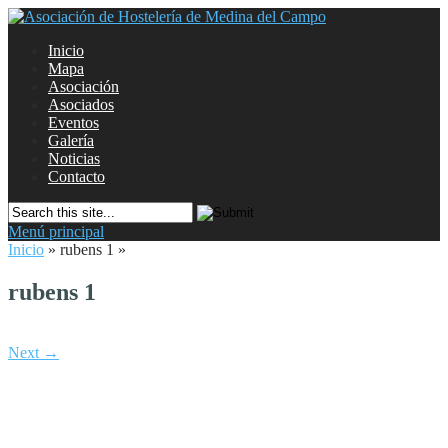
Inicio
Mapa
Asociación
Asociados
Eventos
Galería
Noticias
Contacto
Menú principal
Inicio
»
rubens 1
»
rubens 1
Next →