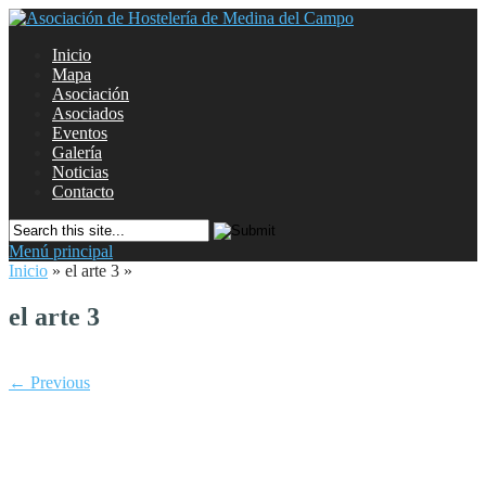
Inicio
Mapa
Asociación
Asociados
Eventos
Galería
Noticias
Contacto
Menú principal
Inicio
»
el arte 3
»
el arte 3
← Previous