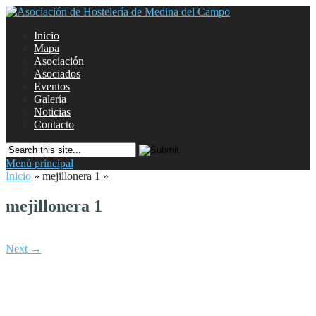
Inicio
Mapa
Asociación
Asociados
Eventos
Galería
Noticias
Contacto
Menú principal
Inicio
»
mejillonera 1
»
mejillonera 1
Next →