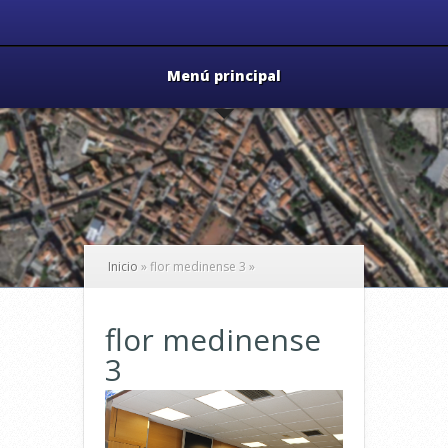
Menú principal
Inicio
»
flor medinense 3
»
flor medinense
3