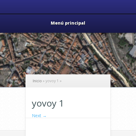
Menú principal
Inicio
»
yovoy 1
»
yovoy 1
Next →