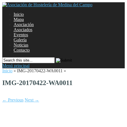
Inicio
Mapa
Asociación
Asociados
Eventos
Galería
Noticias
Contacto
Menú principal
Inicio
»
IMG-20170422-WA0011
»
IMG-20170422-WA0011
← Previous
Next →