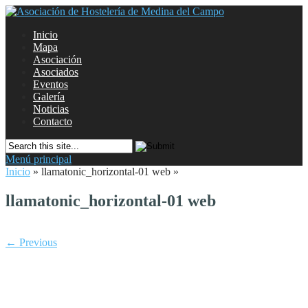
Inicio
Mapa
Asociación
Asociados
Eventos
Galería
Noticias
Contacto
Menú principal
Inicio
»
llamatonic_horizontal-01 web
»
llamatonic_horizontal-01 web
← Previous