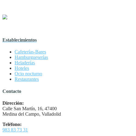
Establecimientos
Cafeterías-Bares
Hamburgueserías
Heladerías
Hoteles
Ocio nocturno
Restaurantes
Contacto
Dirección:
Calle San Martín, 16, 47400
Medina del Campo, Valladolid
Teléfono:
983 83 73 31