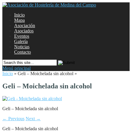
Inicio
Mapa
Asociación
Asociados
Eventos
Galería
Noticias
Contacto
Menú principal
Inicio
»
Geli – Moichelada sin alcohol
»
Geli – Moichelada sin alcohol
Geli – Moichelada sin alcohol
← Previous
Next →
Geli – Moichelada sin alcohol