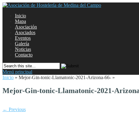
Inicio
Mapa
Asociación
Asociados
Eventos
Galería
Noticias
Contacto
Menú principal
Inicio
»
Mejor-Gin-tonic-Llamatonic-2021-Arizona-66-
»
Mejor-Gin-tonic-Llamatonic-2021-Arizona
← Previous