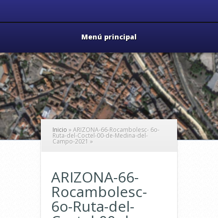
Menú principal
Inicio
»
ARIZONA-66-Rocambolesc- 6o-
Ruta-del-Coctel-00-de-Medina-del-
Campo-2021
»
ARIZONA-66-
Rocambolesc-
6o-Ruta-del-