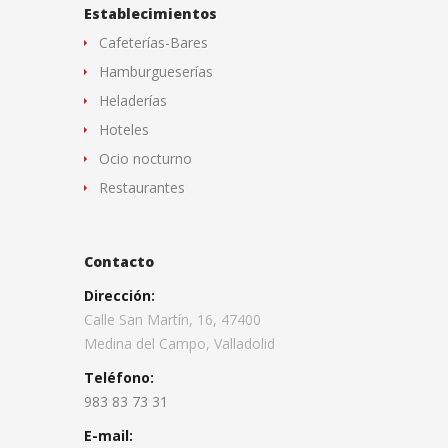
Establecimientos
Cafeterías-Bares
Hamburgueserías
Heladerías
Hoteles
Ocio nocturno
Restaurantes
Contacto
Dirección:
Calle San Martín, 16, 47400
Medina del Campo, Valladolid
Teléfono:
983 83 73 31
E-mail: