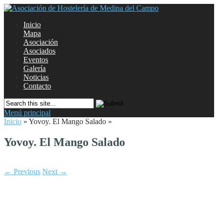
Inicio
Mapa
Asociación
Asociados
Eventos
Galería
Noticias
Contacto
Menú principal
Inicio
»
Yovoy. El Mango Salado
»
Yovoy. El Mango Salado
← Previous
Next →