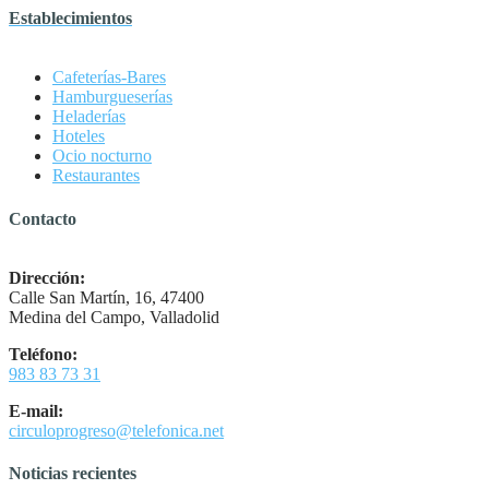
Establecimientos
Cafeterías-Bares
Hamburgueserías
Heladerías
Hoteles
Ocio nocturno
Restaurantes
Contacto
Dirección:
Calle San Martín, 16, 47400
Medina del Campo, Valladolid
Teléfono:
983 83 73 31
E-mail:
circuloprogreso@telefonica.net
Noticias recientes