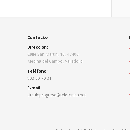
Contacto
Dirección:
Calle San Martín, 16, 47400
Medina del Campo, Valladolid
Teléfono:
983 83 73 31
E-mail:
circuloprogreso@telefonica.net