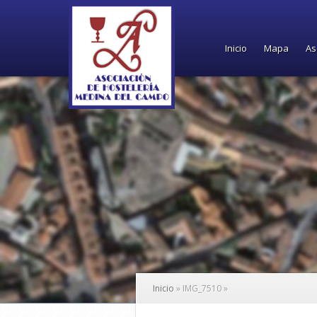
Inicio
Mapa
As
Inicio
»
IMG_7510
»