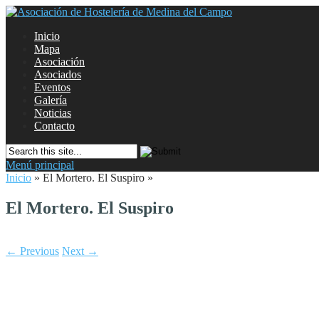
Inicio
Mapa
Asociación
Asociados
Eventos
Galería
Noticias
Contacto
Menú principal
Inicio
»
El Mortero. El Suspiro
»
El Mortero. El Suspiro
← Previous
Next →