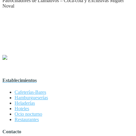
Patrocinadores de Llamativos – Coca-cola y Exclusivas Miguel
Noval
Establecimientos
Cafeterías-Bares
Hamburgueserías
Heladerías
Hoteles
Ocio nocturno
Restaurantes
Contacto