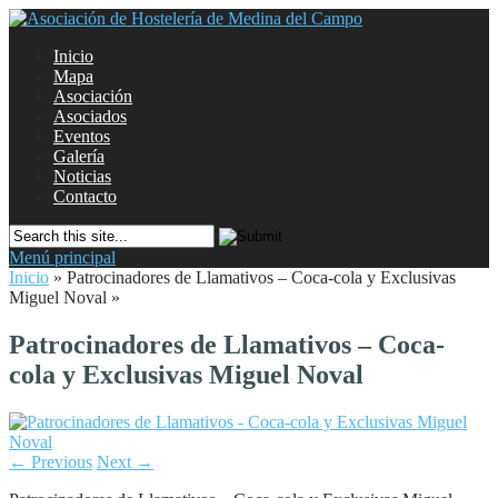
Inicio
Mapa
Asociación
Asociados
Eventos
Galería
Noticias
Contacto
Menú principal
Inicio
»
Patrocinadores de Llamativos – Coca-cola y Exclusivas
Miguel Noval
»
Patrocinadores de Llamativos – Coca-
cola y Exclusivas Miguel Noval
← Previous
Next →