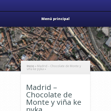
Menú principal
Inicio
»
Madrid – Chocolate de Monte y
viña ke pyka
»
Madrid –
Chocolate de
Monte y viña ke
pyka